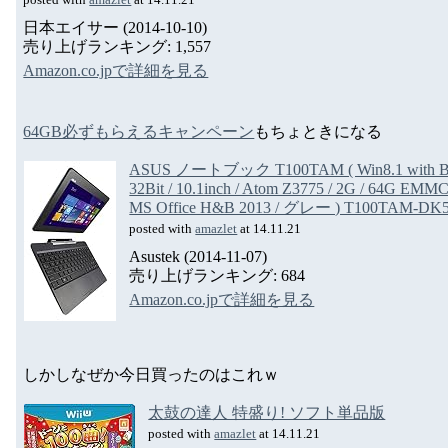
posted with
amazlet
at 14.11.21
日本エイサー (2014-10-10)
売り上げランキング: 1,557
Amazon.co.jpで詳細を見る
64GB必ずもらえるキャンペーン
もちょときになる
ASUS ノートブック T100TAM ( Win8.1 with B
32Bit / 10.1inch / Atom Z3775 / 2G / 64G EMM
MS Office H&B 2013 / グレー ) T100TAM-DK
posted with
amazlet
at 14.11.21
Asustek (2014-11-07)
売り上げランキング: 684
Amazon.co.jpで詳細を見る
しかしなぜか今日買ったのはこれｗ
太鼓の達人 特盛り! ソフト単品版
posted with
amazlet
at 14.11.21