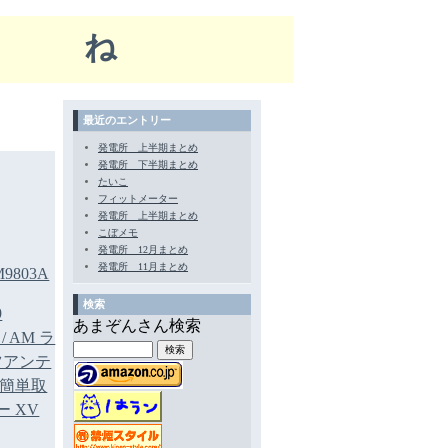
ぽね
最近のエントリー
発電所 上半期まとめ
発電所 下半期まとめ
たいこ
フィットメーター
発電所 上半期まとめ
こぼメモ
発電所 12月まとめ
発電所 11月まとめ
9803A
検索
9
あまぞんさん検索
/ AM ラ
ツアンテ
 簡単取
 XV