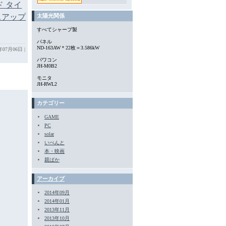
ド タイ
スアップ
太陽光関係
すべてシャープ製
パネル
ND-163AW＊22枚＝3.586kW
7年07月06日
|
パワコン
JH-M0B2
モニタ
JH-RWL2
カテゴリー
GAME
PC
solar
いべんと
本・映画
親ばか
アーカイブ
2014年09月
2014年01月
2013年11月
2013年10月