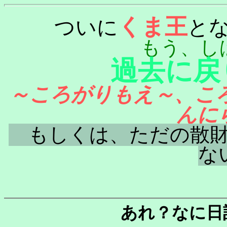
くま王
ついに
と
もう、し
過去に戻
～ころがりもえ～、こ
んに
もしくは、ただの散財
な
あれ？なに日