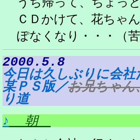
うち帰って、ちょっ
ＣＤかけて、花ちゃ
ぽなくなり・・・（
2000.5.8
今日は久しぶりに会社
某ＰＳ版／
お兄ちゃん
り道
♪
朝