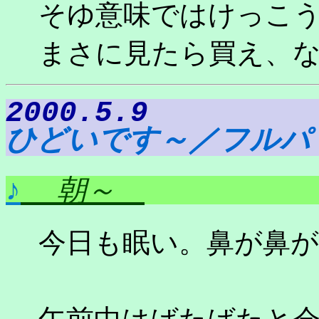
そゆ意味ではけっこ
まさに見たら買え、
2000.5.9
ひどいです～／フルパ
♪
朝～
今日も眠い。鼻が鼻